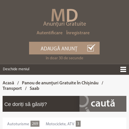
M
D
Anunţuri Gratuite
Autentificare
Înregistrare
ADAUGĂ ANUNŢ
în doar 30 de secunde
Deschide meniul
Acasă
/
Panou de anunţuri Gratuite În Chişinău
/
Transport
/
Saab
269
3
Autoturisme
Motociclete, ATV