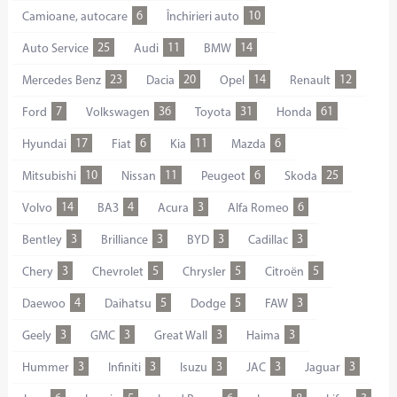
6
10
Camioane, autocare
Închirieri auto
25
11
14
Auto Service
Audi
BMW
23
20
14
12
Mercedes Benz
Dacia
Opel
Renault
7
36
31
61
Ford
Volkswagen
Toyota
Honda
17
6
11
6
Hyundai
Fiat
Kia
Mazda
10
11
6
25
Mitsubishi
Nissan
Peugeot
Skoda
14
4
3
6
Volvo
ВАЗ
Acura
Alfa Romeo
3
3
3
3
Bentley
Brilliance
BYD
Cadillac
3
5
5
5
Chery
Chevrolet
Chrysler
Citroёn
4
5
5
3
Daewoo
Daihatsu
Dodge
FAW
3
3
3
3
Geely
GMC
Great Wall
Haima
3
3
3
3
3
Hummer
Infiniti
Isuzu
JAC
Jaguar