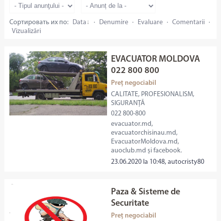
Сортировать их по:
Data
·
Denumire
·
Evaluare
·
Comentarii
·
Vizualizări
EVACUATOR MOLDOVA
022 800 800
Preț negociabil
CALITATE, PROFESIONALISM,
SIGURANȚĂ
022 800-800
evacuator.md,
evacuatorchisinau.md,
EvacuatorMoldova.md,
auoclub.md și facebook.
23.06.2020 la 10:48, autocristy80
Paza & Sisteme de
Securitate
Preț negociabil