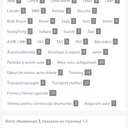
6
5
6
8
3
Jeep
Lancia
Land Rover
Lexus
Lifan
3
5
3
3
Lincoln
MINI
Pontiac
Porsche
3
4
3
3
4
Rolls Royce
Rover
Saab
Seat
Smart
5
6
5
3
SsangYong
Subaru
Suzuki
Tata
3
3
3
3
3
АЗЛК / ИЖ
ГАЗ
ЗАЗ
УАЗ
Alte mărci
3
4
3
Automultimedia
Anvelope şi capace
Jante
3
24
Parbrize și lumini auto
Piese auto, echipament
3
14
Uleiuri de motor, auto-chimie
Tunning
6
12
Transport pasageri
Transport mărfuri
10
Ferme și tehnici agricole
3
7
Tehnică pentru construcţia drumurilor
Asigurare auto
Всего объявлений
3
, показано на странице
1-3