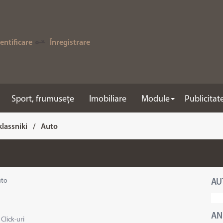
entificare
Înregistrare
Sport, frumusețe
Imobiliare
Module
Publicitat
lassniki
/
Auto
uto
AU
AN
·
Click-uri