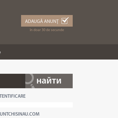
ADAUGĂ ANUNŢ
în doar 30 de secunde
e
TENTIFICARE
UNTCHISINAU.COM