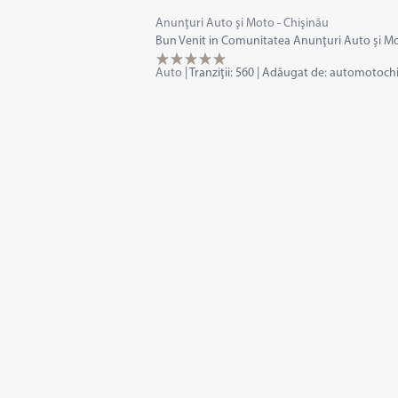
Anunţuri Auto şi Moto - Chişinău
Bun Venit in Comunitatea Anunţuri Auto şi Moto 
Auto
|
Tranziţii:
560
|
Adăugat de:
automotochi