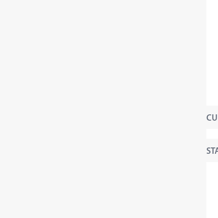
CU
STA