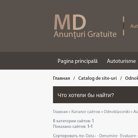
M
D
Aut
Anunţuri Gratuite
Pagina principală
Autoturisme
Главная
/
Catalog de site-uri
/
Odnok
Главная
»
Каталог сайтов
»
Odnoklassniki
» A
В категории сайтов
:
1
Показано сайтов
:
1-1
Сортировать по
:
Data
·
Denumire
·
Evaluare