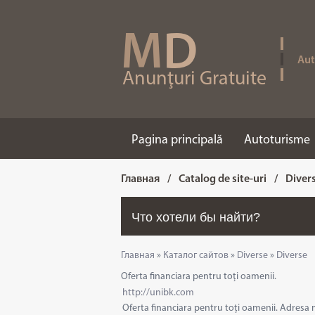
M
D
Aut
Anunţuri Gratuite
Pagina principală
Autoturisme
Главная
/
Catalog de site-uri
/
Diver
Главная
»
Каталог сайтов
»
Diverse
»
Diverse
Oferta financiara pentru toți oamenii.
http://unibk.com
Oferta financiara pentru toți oamenii. Adres