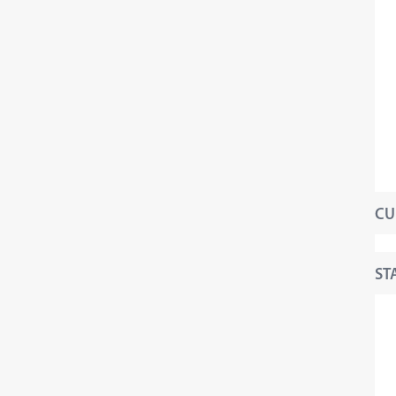
CU
STA