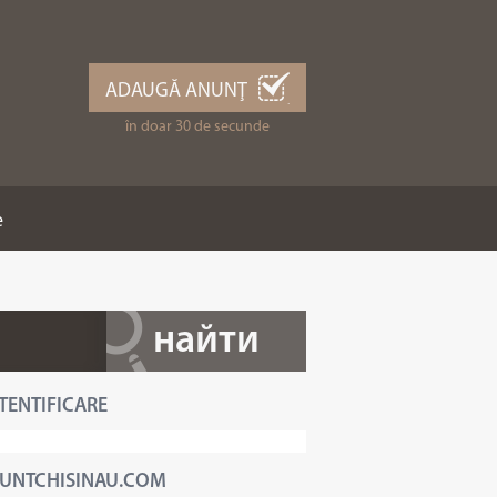
ADAUGĂ ANUNŢ
în doar 30 de secunde
e
TENTIFICARE
UNTCHISINAU.COM