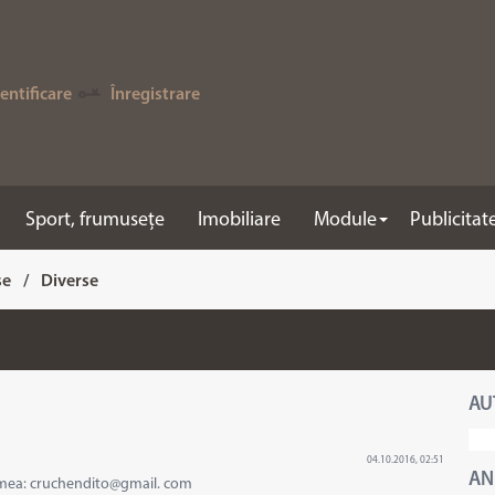
entificare
Înregistrare
Sport, frumusețe
Imobiliare
Module
Publicitat
se
/
Diverse
AU
04.10.2016, 02:51
AN
a mea: cruchendito@gmail. com