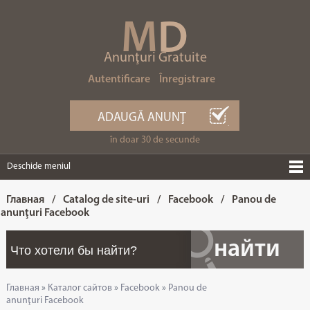
M
D
Anunţuri Gratuite
Autentificare
Înregistrare
ADAUGĂ ANUNŢ
în doar 30 de secunde
Deschide meniul
Главная
/
Catalog de site-uri
/
Facebook
/
Panou de
anunţuri Facebook
Главная
»
Каталог сайтов
»
Facebook
»
Panou de
anunţuri Facebook