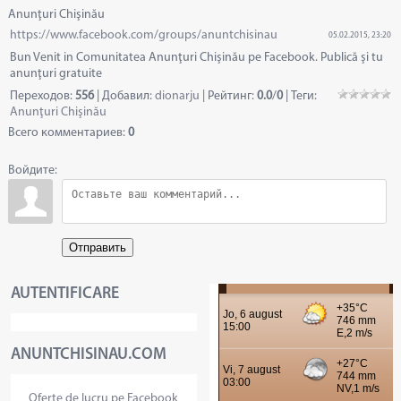
Anunţuri Chişinău
https://www.facebook.com/groups/anuntchisinau
05.02.2015, 23:20
Bun Venit in Comunitatea Anunţuri Chişinău pe Facebook. Publică şi tu
anunţuri gratuite
Переходов
:
556
|
Добавил
:
dionarju
|
Рейтинг
:
0.0
/
0
|
Теги
:
Anunţuri Chişinău
Всего комментариев
:
0
Войдите:
Отправить
AUTENTIFICARE
ANUNTCHISINAU.COM
Oferte de lucru pe Facebook