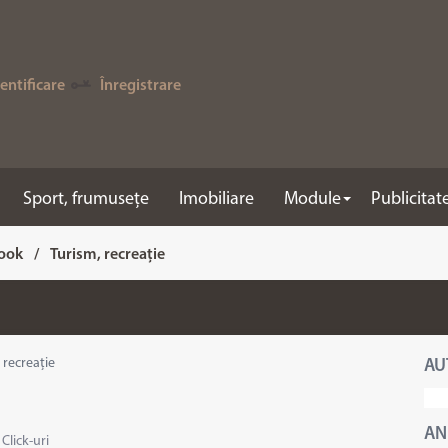
entificare
Înregistrare
Sport, frumusețe
Imobiliare
Module
Publicitat
ook
/
Turism, recreație
 recreație
AU
AN
·
Click-uri