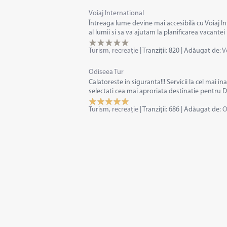
Voiaj International
Întreaga lume devine mai accesibilă cu Voiaj In
al lumii si sa va ajutam la planificarea vacante
Turism, recreație
|
Tranziţii:
820
|
Adăugat de:
V
Odiseea Tur
Calatoreste in siguranta!!! Servicii la cel mai 
selectati cea mai aproriata destinatie pentru 
Turism, recreație
|
Tranziţii:
686
|
Adăugat de:
O