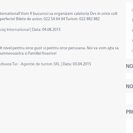
ternational! Vom fi bucurosi sa organizam calatoria Dvs in orice colt
i perfecte! Bilete de avion: 022 54 64 64 Turism: 022 882 882
oiaj International
|
Data:
04.08.2015
inalt nivel pentru orce gust si pentru orce persoana. Noi va vom ajta sa
Dumnevoastra si Familiei Voastre!
diseea Tur - Agentie de turism SRL
|
Data:
03.04.2015
NO
NO
PR