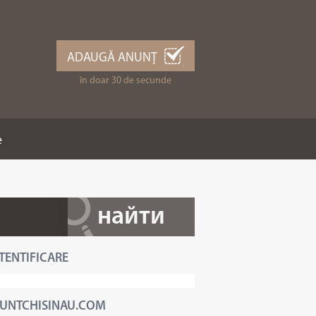
ADAUGĂ ANUNŢ
în doar 30 de secunde
e
TENTIFICARE
UNTCHISINAU.COM