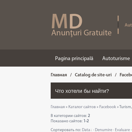
M
D
Aut
Anunţuri Gratuite
Pagina principală
Autoturisme
Главная
/
Catalog de site-uri
/
Faceb
Главная
»
Каталог сайтов
»
Facebook
» Turism,
В категории сайтов
:
2
Показано сайтов
:
1-2
Сортировать по
:
Data
·
Denumire
·
Evaluare