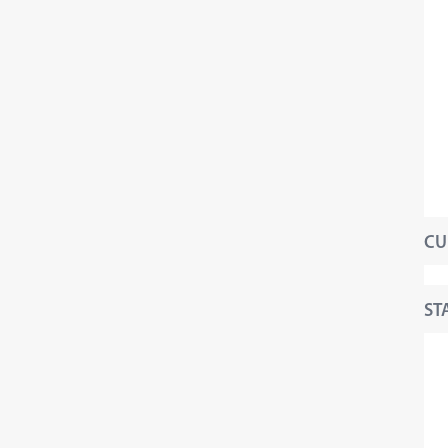
CU
STA