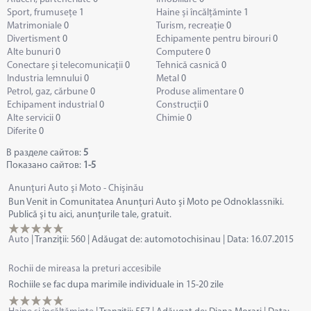
Sport, frumusețe
1
Haine și încălțăminte
1
Matrimoniale
0
Turism, recreație
0
Divertisment
0
Echipamente pentru birouri
0
Alte bunuri
0
Computere
0
Conectare şi telecomunicaţii
0
Tehnică casnică
0
Industria lemnului
0
Metal
0
Petrol, gaz, cărbune
0
Produse alimentare
0
Echipament industrial
0
Construcţii
0
Alte servicii
0
Chimie
0
Diferite
0
В разделе сайтов
:
5
Показано сайтов
:
1-5
Anunţuri Auto şi Moto - Chişinău
Bun Venit in Comunitatea Anunţuri Auto şi Moto pe Odnoklassniki.
Publică şi tu aici, anunţurile tale, gratuit.
Auto
|
Tranziţii:
560
|
Adăugat de:
automotochisinau
|
Data:
16.07.2015
Rochii de mireasa la preturi accesibile
Rochiile se fac dupa marimile individuale in 15-20 zile