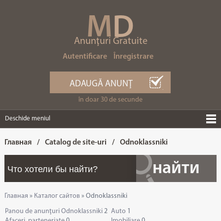
M
D
Anunţuri Gratuite
Autentificare
Înregistrare
ADAUGĂ ANUNŢ
în doar 30 de secunde
Deschide meniul
Главная
/
Catalog de site-uri
/
Odnoklassniki
Главная
»
Каталог сайтов
» Odnoklassniki
Panou de anunţuri Odnoklassniki
2
Auto
1
Afaceri, parteneriate
0
Imobiliare
0