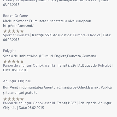
Haine și încălțăminte
|
Tranziţii:
557
|
Adăugat de:
Diana Morari
|
Data:
03.04.2015
Rodica-Oriflame
Made in Sweden Frumusete si sanatate la nivel european
http://oriflame.md/
Sport, frumusețe
|
Tranziţii:
559
|
Adăugat de:
Dumbrava Rodica
|
Data:
06.02.2015
Polyglot
Şcoală de limbi străine şi Cursuri. Engleza,Franceza,Germana.
Panou de anunţuri Odnoklassniki
|
Tranziţii:
526
|
Adăugat de:
Polyglot
|
Data:
06.02.2015
Anunţuri Chişinău
Bun Venit in Comunitatea Anunţuri Chişinău pe
Odnoklassniki
. Publică
şi tu anunţuri gratuite
Panou de anunţuri Odnoklassniki
|
Tranziţii:
587
|
Adăugat de:
Anunţuri
Chişinău
|
Data:
05.02.2015