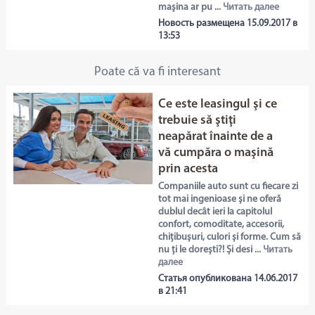
maşina ar pu ...
Читать далее
Новость размещена 15.09.2017 в
13:53
Poate că va fi interesant
Ce este leasingul şi ce
trebuie să ştiţi
neapărat înainte de a
vă cumpăra o maşină
prin acesta
Companiile auto sunt cu fiecare zi
tot mai ingenioase și ne oferă
dublul decât ieri la capitolul
confort, comoditate, accesorii,
chițibușuri, culori și forme. Cum să
nu ți le dorești?! Și desi ...
Читать
далее
Статья опубликована 14.06.2017
в 21:41