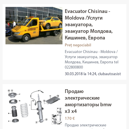
Evacuator Chisinau -
Moldova /Услуги
эвакуатора,
эвакуатор Молдова,
Кишинев, Европа
Preț negociabil
Evacuator Chisinau - Moldova /
Услуги эвакуатора, эвакуатор
Молдова, Кишинев, Европа tel
022800800
30.03.2018 la 14:24, clubautoasist
Продаю
электрические
амортизаторы bmw
x3 x4
170 €
Продаю электрические