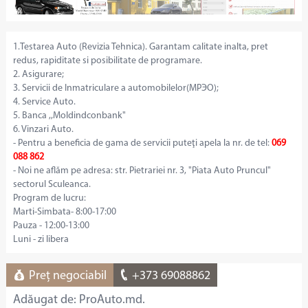
1.Testarea Auto (Revizia Tehnica). Garantam calitate inalta, pret
redus, rapiditate si posibilitate de programare.
2. Asigurare;
3. Servicii de Inmatriculare a automobilelor(МРЭО);
4. Service Auto.
5. Banca ,,Moldindconbank"
6. Vinzari Auto.
- Pentru a beneficia de gama de servicii puteţi apela la nr. de tel:
069
088 862
- Noi ne aflăm pe adresa: str. Pietrariei nr. 3, "Piata Auto Pruncul"
sectorul Sculeanca.
Program de lucru:
Marti-Simbata- 8:00-17:00
Pauza - 12:00-13:00
Luni - zi libera
Preț negociabil
+373 69088862
Adăugat de: ProAuto.md.