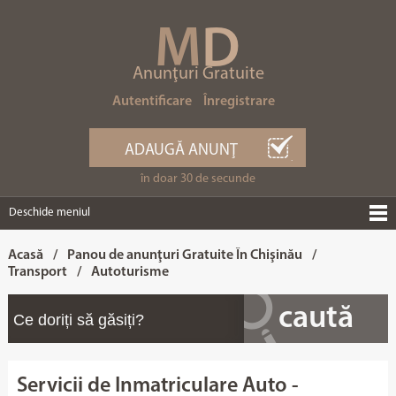
M
D
Anunţuri Gratuite
Autentificare
Înregistrare
ADAUGĂ ANUNŢ
în doar 30 de secunde
Deschide meniul
Acasă
/
Panou de anunţuri Gratuite În Chişinău
/
Transport
/
Autoturisme
Servicii de Inmatriculare Auto -