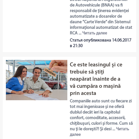
de Autovehicule (BNAA) va fi
responsabil de ținerea evidenței
automatizate a dosarelor de
daune ”Carte Verde” din Sistemul
informațional automatizat de stat
RCA ...
Читать далее
Статья опубликована 14.06.2017
в 21:30
Ce este leasingul şi ce
trebuie să ştiţi
neapărat înainte de a
vă cumpăra o maşină
prin acesta
Companiile auto sunt cu fiecare zi
tot mai ingenioase și ne oferă
dublul decât ieri la capitolul
confort, comoditate, accesorii,
chițibușuri, culori și forme. Cum să
nu ți le dorești?! Și desi ...
Читать
далее