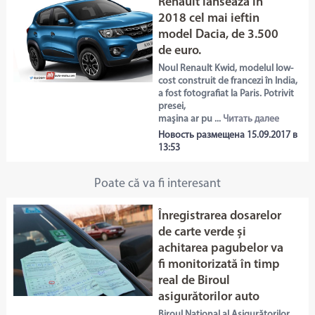
Renault lansează în
2018 cel mai ieftin
model Dacia, de 3.500
de euro.
Noul Renault Kwid, modelul low-
cost construit de francezi în India,
a fost fotografiat la Paris. Potrivit
presei,
maşina ar pu ...
Читать далее
Новость размещена 15.09.2017 в
13:53
Poate că va fi interesant
Înregistrarea dosarelor
de carte verde și
achitarea pagubelor va
fi monitorizată în timp
real de Biroul
asigurătorilor auto
Biroul Național al Asigurătorilor