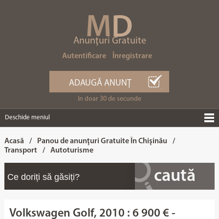
M
D
Anunţuri Gratuite
Autentificare
Înregistrare
ADAUGĂ ANUNŢ
în doar 30 de secunde
Deschide meniul
Acasă
/
Panou de anunţuri Gratuite În Chişinău
/
Transport
/
Autoturisme
Volkswagen Golf, 2010 : 6 900 € -