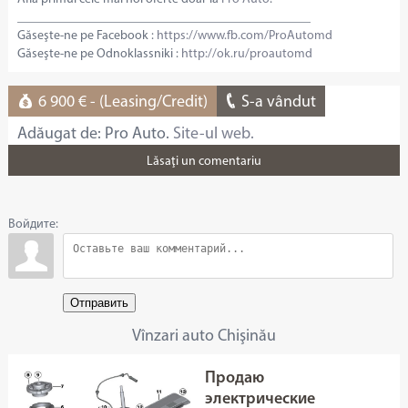
______________________________________________
Găseşte-ne pe Facebook :
https://www.fb.com/ProAutomd
Găseşte-ne pe Odnoklassniki :
http://ok.ru/proautomd
6 900 € - (Leasing/Credit)
S-a vândut
Adăugat de: Pro Auto.
Site-ul web.
Lăsaţi un comentariu
Войдите:
Отправить
Vînzari auto Chişinău
Продаю
электрические