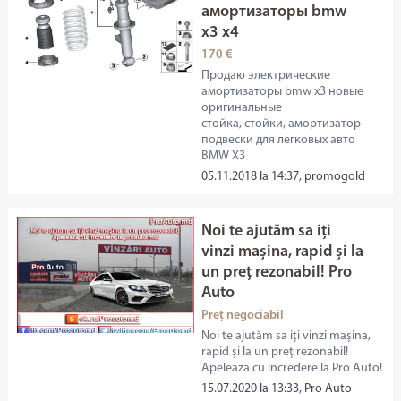
амортизаторы bmw
x3 x4
170 €
Продаю электрические
амортизаторы bmw x3 новые
оригинальные
стойка, стойки, амортизатор
подвески для легковых авто
BMW X3
05.11.2018 la 14:37, promogold
Noi te ajutăm sa iți
vinzi mașina, rapid și la
un preț rezonabil! Pro
Auto
Preț negociabil
Noi te ajutăm sa iți vinzi mașina,
rapid și la un preț rezonabil!
Apeleaza cu incredere la Pro Auto!
15.07.2020 la 13:33, Pro Auto