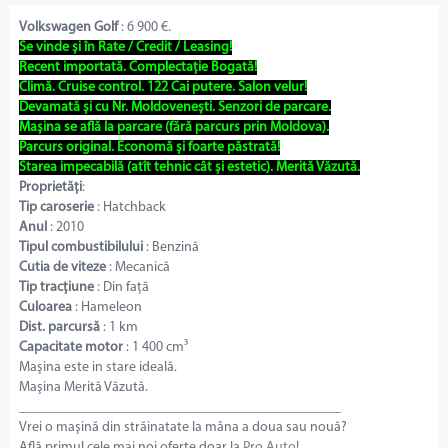
Volkswagen Golf
: 6 900 €.
Se vinde și în Rate / Credit / Leasing!
Recent importată. Complectație Bogată!
Climă. Cruise control. 122 Cai putere. Salon velur!
Devamată și cu Nr. Moldovenești. Senzori de parcare.
Mașina se află la parcare (fără parcurs prin Moldova).
Parcurs original. Economă și foarte păstrată!
Starea impecabilă (atît tehnic cât și estetic). Merită Văzută.
Proprietăți
:
Tip caroserie
: Hatchback
Anul
: 2010
Tipul combustibilului
: Benzină
Cutia de viteze
: Mecanică
Tip tracțiune
: Din față
Culoarea
: Hameleon
Dist. parcursă
: 1 km
Capacitate motor
: 1 400 cm³
Maşina este in stare ideală.
Maşina Merită Văzută.
______________________________________________
Vrei o maşină din străinatate la mâna a doua sau nouă?
Află primul cele mai noi oferte doar la
Pro Auto
!