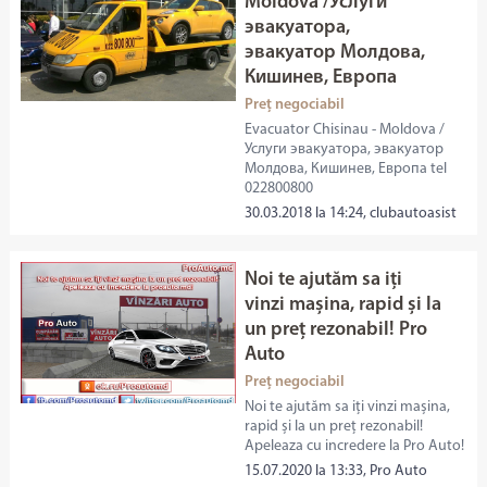
Moldova /Услуги
эвакуатора,
эвакуатор Молдова,
Кишинев, Европа
Preț negociabil
Evacuator Chisinau - Moldova /
Услуги эвакуатора, эвакуатор
Молдова, Кишинев, Европа tel
022800800
30.03.2018 la 14:24, clubautoasist
Noi te ajutăm sa iți
vinzi mașina, rapid și la
un preț rezonabil! Pro
Auto
Preț negociabil
Noi te ajutăm sa iți vinzi mașina,
rapid și la un preț rezonabil!
Apeleaza cu incredere la Pro Auto!
15.07.2020 la 13:33, Pro Auto