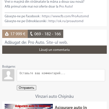
Vrei o maşină din străinatate la mâna a doua sau nouă?
Află primul cele mai noi oferte doar la
Pro Auto
!
______________________________________________
Găseşte-ne pe Facebook :
https://www.fb.com/ProAutomd
Găseşte-ne pe Odnoklassniki :
http://ok.ru/proautomd
17 999 €
069 - 182 - 166
Adăugat de: Pro Auto.
Site-ul web.
Lăsaţi un comentariu
Войдите:
Отправить
Vînzari auto Chişinău
Asigurare auto în