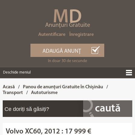
M
D
Anunţuri Gratuite
Autentificare
Înregistrare
ADAUGĂ ANUNŢ
în doar 30 de secunde
Deschide meniul
Acasă
/
Panou de anunţuri Gratuite În Chişinău
/
Transport
/
Autoturisme
Volvo XC60, 2012 : 17 999 €