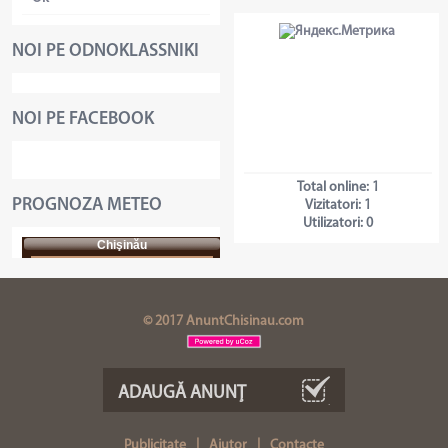
NOI PE ODNOKLASSNIKI
NOI PE FACEBOOK
Total online:
1
PROGNOZA METEO
Vizitatori:
1
Utilizatori:
0
Chişinău
© 2017 AnuntChisinau.com
ADAUGĂ ANUNŢ
Publicitate
|
Ajutor
|
Contacte