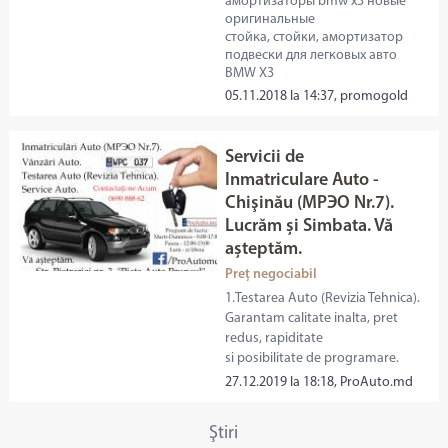
амортизаторы bmw x3 новые
оригинальные
стойка, стойки, амортизатор
подвески для легковых авто
BMW X3
05.11.2018 la 14:37, promogold
Servicii de
Inmatriculare Auto -
Chişinău (МРЭО Nr.7).
Lucrăm și Simbata. Vă
așteptăm.
Preț negociabil
1.Testarea Auto (Revizia Tehnica).
Garantam calitate inalta, pret
redus, rapiditate
si posibilitate de programare.
27.12.2019 la 18:18, ProAuto.md
Ştiri