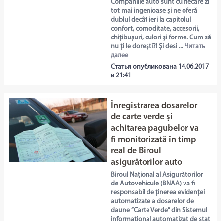
Companiile auto sunt cu fiecare zi
tot mai ingenioase și ne oferă
dublul decât ieri la capitolul
confort, comoditate, accesorii,
chițibușuri, culori și forme. Cum să
nu ți le dorești?! Și desi ...
Читать
далее
Статья опубликована 14.06.2017
в 21:41
Înregistrarea dosarelor
de carte verde și
achitarea pagubelor va
fi monitorizată în timp
real de Biroul
asigurătorilor auto
Biroul Național al Asigurătorilor
de Autovehicule (BNAA) va fi
responsabil de ținerea evidenței
automatizate a dosarelor de
daune ”Carte Verde” din Sistemul
informațional automatizat de stat