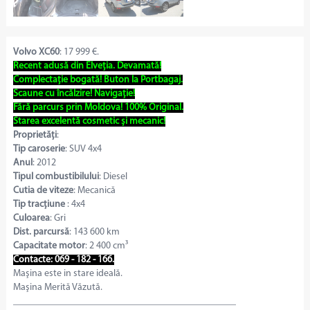
Volvo XC60
: 17 999 €.
Recent adusă din Elveția. Devamată!
Complectație bogată! Buton la Portbagaj.
Scaune cu încălzire! Navigație!
Fără parcurs prin Moldova! 100% Original.
Starea excelentă cosmetic și mecanic!
Proprietăți
:
Tip caroserie
: SUV 4x4
Anul
: 2012
Tipul combustibilului
: Diesel
Cutia de viteze
: Mecanică
Tip tracțiune
: 4x4
Culoarea
: Gri
Dist. parcursă
: 143 600 km
Capacitate motor
: 2 400 cm³
Contacte: 069 - 182 - 166.
Maşina este in stare ideală.
Maşina Merită Văzută.
______________________________________________