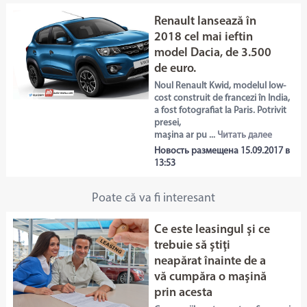
Renault lansează în
2018 cel mai ieftin
model Dacia, de 3.500
de euro.
Noul Renault Kwid, modelul low-
cost construit de francezi în India,
a fost fotografiat la Paris. Potrivit
presei,
maşina ar pu ...
Читать далее
Новость размещена 15.09.2017 в
13:53
Poate că va fi interesant
Ce este leasingul şi ce
trebuie să ştiţi
neapărat înainte de a
vă cumpăra o maşină
prin acesta