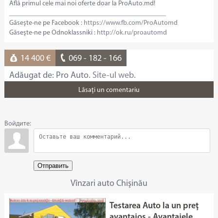
Află primul cele mai noi oferte doar la ProAuto.md!
______________________________________________
Găseşte-ne pe Facebook :
https://www.fb.com/ProAutomd
Găseşte-ne pe Odnoklassniki :
http://ok.ru/proautomd
14 400 €
069 - 182 - 166
Adăugat de: Pro Auto.
Site-ul web.
Lăsaţi un comentariu
Войдите:
Отправить
Vînzari auto Chişinău
Testarea Auto la un preţ
avantajos - Avantajele