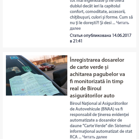
tot mai ingenioase și ne oferă
dublul decât ieri la capitolul
confort, comoditate, accesorii,
chițibușuri, culori și forme. Cum să
nu ți le dorești?! Și desi ...
Читать
далее
Статья опубликована 14.06.2017
в 21:41
Înregistrarea dosarelor
de carte verde și
achitarea pagubelor va
fi monitorizată în timp
real de Biroul
asigurătorilor auto
Biroul Național al Asigurătorilor
de Autovehicule (BNAA) va fi
responsabil de ținerea evidenței
automatizate a dosarelor de
daune ”Carte Verde” din Sistemul
informațional automatizat de stat
RCA ...
Читать далее