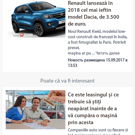
Renault lansează în
2018 cel mai ieftin
model Dacia, de 3.500
de euro.
Noul Renault Kwid, modelul low-
cost construit de francezi în India,
a fost fotografiat la Paris. Potrivit
presei,
maşina ar pu ...
Читать далее
Новость размещена 15.09.2017 в
13:53
Poate că va fi interesant
Ce este leasingul şi ce
trebuie să ştiţi
neapărat înainte de a
vă cumpăra o maşină
prin acesta
Companiile auto sunt cu fiecare zi