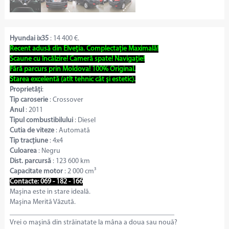
Hyundai ix35
: 14 400 €.
Recent adusă din Elveția. Complectație Maximală!
Scaune cu încălzire! Cameră spate! Navigație!
Fără parcurs prin Moldova! 100% Original.
Starea excelentă (atît tehnic cât și estetic).
Proprietăți
:
Tip caroserie
: Crossover
Anul
: 2011
Tipul combustibilului
: Diesel
Cutia de viteze
: Automată
Tip tracțiune
: 4x4
Culoarea
: Negru
Dist. parcursă
: 123 600 km
Capacitate motor
: 2 000 cm³
Contacte: 069 - 182 - 166
Maşina este in stare ideală.
Maşina Merită Văzută.
______________________________________________
Vrei o maşină din străinatate la mâna a doua sau nouă?