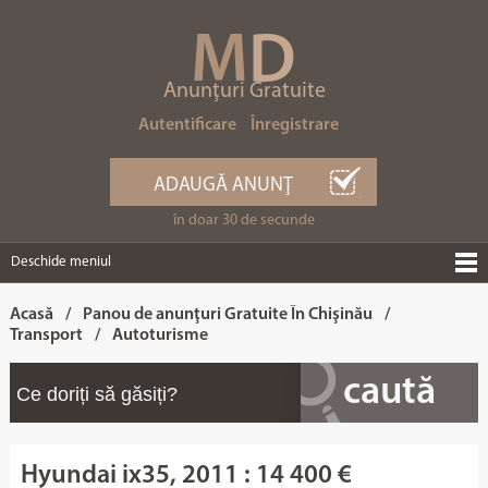
M
D
Anunţuri Gratuite
Autentificare
Înregistrare
ADAUGĂ ANUNŢ
în doar 30 de secunde
Deschide meniul
Acasă
/
Panou de anunţuri Gratuite În Chişinău
/
Transport
/
Autoturisme
Hyundai ix35, 2011 : 14 400 €