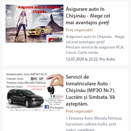
Asigurare auto în
Chişinău - Alege cel
mai avantajos preţ!
Preț negociabil
Asigurare auto în Chişinău - Alege
cel mai avantajos preţ!
Prestam servicii de asigurare RCA,
Casco, Carte verde.
12.07.2020 la 22:22, Pro Auto
Servicii de
Inmatriculare Auto -
Chişinău (МРЭО Nr.7).
Lucrăm și Simbata. Vă
așteptăm.
Preț negociabil
1.Testarea Auto (Revizia Tehnica).
Garantam calitate inalta, pret
redus, rapiditate