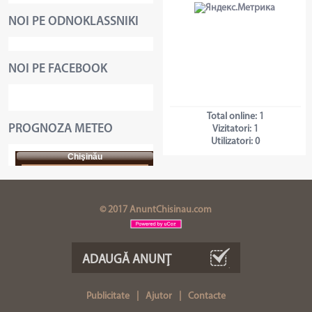
NOI PE ODNOKLASSNIKI
NOI PE FACEBOOK
Total online:
1
PROGNOZA METEO
Vizitatori:
1
Utilizatori:
0
Chişinău
© 2017 AnuntChisinau.com
ADAUGĂ ANUNŢ
Publicitate
|
Ajutor
|
Contacte