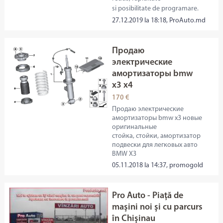
si posibilitate de programare.
27.12.2019 la 18:18, ProAuto.md
Продаю
электрические
амортизаторы bmw
x3 x4
170 €
Продаю электрические
амортизаторы bmw x3 новые
оригинальные
стойка, стойки, амортизатор
подвески для легковых авто
BMW X3
05.11.2018 la 14:37, promogold
Pro Auto - Piaţă de
maşini noi şi cu parcurs
în Chişinau