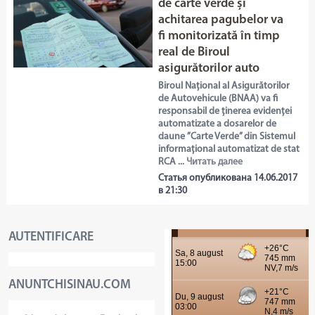
de carte verde și
achitarea pagubelor va
fi monitorizată în timp
real de Biroul
asigurătorilor auto
Biroul Național al Asigurătorilor
de Autovehicule (BNAA) va fi
responsabil de ținerea evidenței
automatizate a dosarelor de
daune ”Carte Verde” din Sistemul
informațional automatizat de stat
RCA ...
Читать далее
Статья опубликована 14.06.2017
в 21:30
AUTENTIFICARE
ANUNTCHISINAU.COM