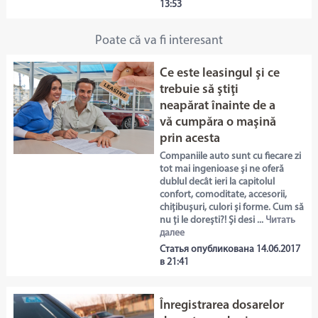
13:53
Poate că va fi interesant
Ce este leasingul şi ce
trebuie să ştiţi
neapărat înainte de a
vă cumpăra o maşină
prin acesta
Companiile auto sunt cu fiecare zi
tot mai ingenioase și ne oferă
dublul decât ieri la capitolul
confort, comoditate, accesorii,
chițibușuri, culori și forme. Cum să
nu ți le dorești?! Și desi ...
Читать
далее
Статья опубликована 14.06.2017
в 21:41
Înregistrarea dosarelor