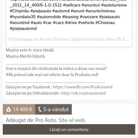
_2011_14_400/6-1-0-1511 #sellcars #anunturi #autoturisme
#Chișinău #piațaauto #automd #anunt #anuntchisinau
#hyundaiix35 #automobile #leasing #vanzare #piataauto
#anuntmd #auto #car #cars #drive #vehicle #Chisinau
#piataautomd
Публикация от Anunt Chisinau (@anuntchisinau)
Июл 25 2017 в 6:11 PDT
Maşina este in stare ideală.
Maşina Merită Văzută.
______________________________________________
Vrei o maşină din străinatate la mâna a doua sau nouă?
Află primul cele mai noi oferte doar la ProAuto.md!
______________________________________________
Găseşte-ne pe Facebook :
https://www.fb.com/ProAutomd
Găseşte-ne pe Odnoklassniki :
http://ok.ru/proautomd
14 400 €
S-a vândut
Adăugat de: Pro Auto.
Site-ul web.
Lăsaţi un comentariu