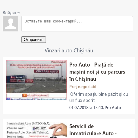
Войдите:
Отправить
Vînzari auto Chişinău
Pro Auto - Piaţă de
maşini noi şi cu parcurs
în Chişinau
Preț negociabil
Oferim spațiu bine păzit și cu
un flux sporit
01.07.2018 la 13:40, Pro Auto
Servicii de
Inmatriculare Auto -