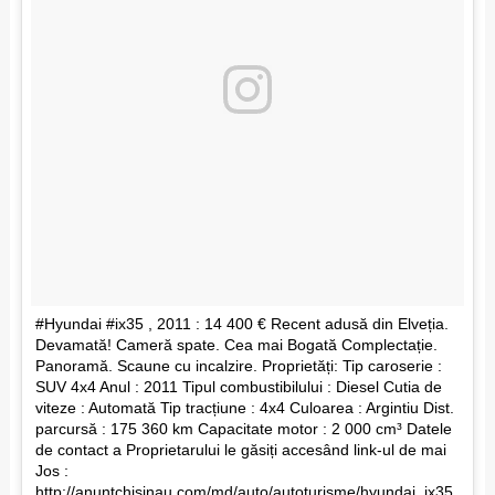
#Hyundai #ix35 , 2011 : 14 400 € Recent adusă din Elveția.
Devamată! Cameră spate. Cea mai Bogată Complectație.
Panoramă. Scaune cu incalzire. Proprietăți: Tip caroserie :
SUV 4x4 Anul : 2011 Tipul combustibilului : Diesel Cutia de
viteze : Automată Tip tracțiune : 4x4 Culoarea : Argintiu Dist.
parcursă : 175 360 km Capacitate motor : 2 000 cm³ Datele
de contact a Proprietarului le găsiți accesând link-ul de mai
Jos :
http://anuntchisinau.com/md/auto/autoturisme/hyundai_ix35