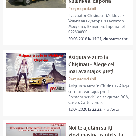
Кишинев, Европа
Preț negociabil
Evacuator Chisinau - Moldova /
Услуги эвакуатора, эвакуатор
Молдова, Кишинев, Европа tel
022800800
30.03.2018 la 14:24, clubautoasist
Asigurare auto în
Chişinău - Alege cel
mai avantajos preţ!
Preț negociabil
Asigurare auto în Chişinău - Alege
cel mai avantajos preţ!
Prestam servicii de asigurare RCA,
Casco, Carte verde.
12.07.2020 la 22:22, Pro Auto
Noi te ajutăm sa iți
vinzi mașina, rapid și la