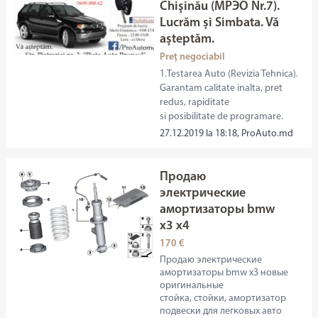
Chişinău (МРЭО Nr.7).
Lucrăm și Simbata. Vă
așteptăm.
Preț negociabil
1.Testarea Auto (Revizia Tehnica).
Garantam calitate inalta, pret
redus, rapiditate
si posibilitate de programare.
27.12.2019 la 18:18, ProAuto.md
Продаю
электрические
амортизаторы bmw
x3 x4
170 €
Продаю электрические
амортизаторы bmw x3 новые
оригинальные
стойка, стойки, амортизатор
подвески для легковых авто