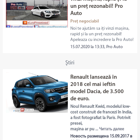
un preț rezonabil! Pro
Auto
Preț negociabil
Noi te ajutăm sa iți vinzi mașina,
rapid și la un preț rezonabil!
Apeleaza cu incredere la Pro Auto!
15.07.2020 la 13:33, Pro Auto
Ştiri
Renault lansează în
2018 cel mai ieftin
model Dacia, de 3.500
de euro.
Noul Renault Kwid, modelul low-
cost construit de francezi în India,
a fost fotografiat la Paris. Potrivit
presei,
maşina ar pu ...
Читать далее
Новость размещена 15.09.2017 в