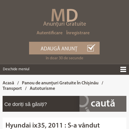
M
D
Anunţuri Gratuite
Autentificare
Înregistrare
ADAUGĂ ANUNŢ
în doar 30 de secunde
Deschide meniul
Acasă
/
Panou de anunţuri Gratuite În Chişinău
/
Transport
/
Autoturisme
Hyundai ix35, 2011 : S-a vândut