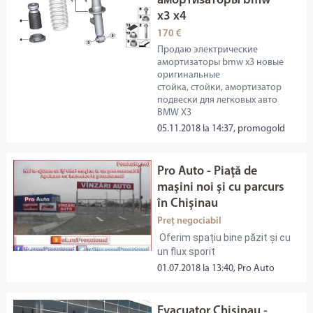
амортизаторы bmw
x3 x4
170 €
Продаю электрические
амортизаторы bmw x3 новые
оригинальные
стойка, стойки, амортизатор
подвески для легковых авто
BMW X3
05.11.2018 la 14:37, promogold
Pro Auto - Piaţă de
maşini noi şi cu parcurs
în Chişinau
Preț negociabil
Oferim spațiu bine păzit și cu
un flux sporit
01.07.2018 la 13:40, Pro Auto
Evacuator Chisinau -