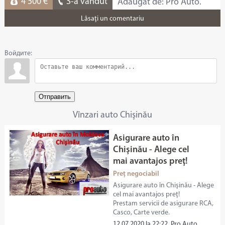
4 500 €
S-a vândut
Adăugat de: Pro Auto.
Lăsaţi un comentariu
Войдите:
Отправить
Vînzari auto Chişinău
Asigurare auto în
Chişinău - Alege cel
mai avantajos preţ!
Preț negociabil
Asigurare auto în Chişinău - Alege
cel mai avantajos preţ!
Prestam servicii de asigurare RCA,
Casco, Carte verde.
12.07.2020 la 22:22, Pro Auto