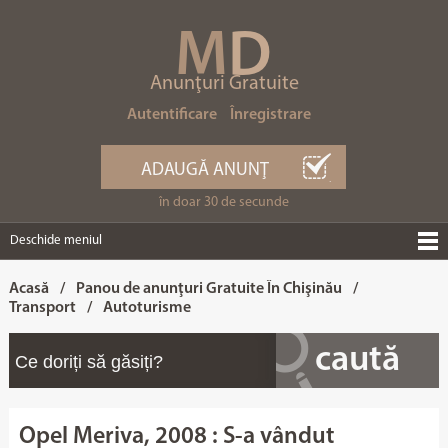
M
D
Anunţuri Gratuite
Autentificare
Înregistrare
ADAUGĂ ANUNŢ
în doar 30 de secunde
Deschide meniul
Acasă
/
Panou de anunţuri Gratuite În Chişinău
/
Transport
/
Autoturisme
Opel Meriva, 2008 : S-a vândut