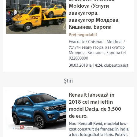
Moldova /Услуги
эвакуатора,
эвакуатор Молдова,
Кишинев, Европа
Preț negociabil
Evacuator Chisinau - Moldova /
Услуги эвакуатора, эвакуатор
Молдова, Кишинев, Европа tel
022800800
30.03.2018 la 14:24, clubautoasist
Ştiri
Renault lansează în
2018 cel mai ieftin
model Dacia, de 3.500
de euro.
Noul Renault Kwid, modelul low-
cost construit de francezi în India,
a fost fotografiat la Paris. Potrivit