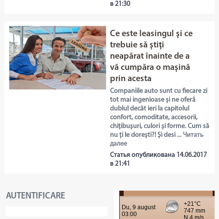
в 21:30
Ce este leasingul şi ce
trebuie să ştiţi
neapărat înainte de a
vă cumpăra o maşină
prin acesta
Companiile auto sunt cu fiecare zi
tot mai ingenioase și ne oferă
dublul decât ieri la capitolul
confort, comoditate, accesorii,
chițibușuri, culori și forme. Cum să
nu ți le dorești?! Și desi ...
Читать
далее
Статья опубликована 14.06.2017
в 21:41
AUTENTIFICARE