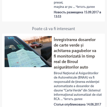
presei,
maşina ar pu ...
Читать далее
Новость размещена 15.09.2017 в
13:53
Poate că va fi interesant
Înregistrarea dosarelor
de carte verde și
achitarea pagubelor va
fi monitorizată în timp
real de Biroul
asigurătorilor auto
Biroul Național al Asigurătorilor
de Autovehicule (BNAA) va fi
responsabil de ținerea evidenței
automatizate a dosarelor de
daune ”Carte Verde” din Sistemul
informațional automatizat de stat
RCA ...
Читать далее
Статья опубликована 14.06.2017