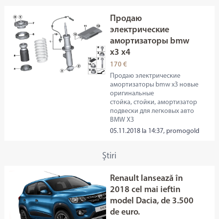
Продаю
электрические
амортизаторы bmw
x3 x4
170 €
Продаю электрические
амортизаторы bmw x3 новые
оригинальные
стойка, стойки, амортизатор
подвески для легковых авто
BMW X3
05.11.2018 la 14:37, promogold
Ştiri
Renault lansează în
2018 cel mai ieftin
model Dacia, de 3.500
de euro.