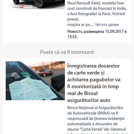
Noul Renault Kwid, modelul low-
cost construit de francezi în India,
a fost fotografiat la Paris. Potrivit
presei,
maşina ar pu ...
Читать далее
Новость размещена 15.09.2017 в
13:53
Poate că va fi interesant
Înregistrarea dosarelor
de carte verde și
achitarea pagubelor va
fi monitorizată în timp
real de Biroul
asigurătorilor auto
Biroul Național al Asigurătorilor
de Autovehicule (BNAA) va fi
responsabil de ținerea evidenței
automatizate a dosarelor de
daune ”Carte Verde” din Sistemul