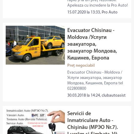
rapid și la un preț rezonabil!
Apeleaza cu incredere la Pro Auto!
15.07.2020 la 13:33, Pro Auto
Evacuator Chisinau -
Moldova /Услуги
эвакуатора,
эвакуатор Молдова,
Кишинев, Европа
Preț negociabil
Evacuator Chisinau - Moldova /
Услуги эвакуатора, эвакуатор
Молдова, Кишинев, Европа tel
022800800
30.03.2018 la 14:24, clubautoasist
Servicii de
Inmatriculare Auto -
Chişinău (МРЭО Nr.7).