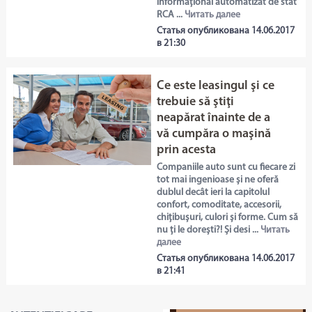
informațional automatizat de stat
RCA ...
Читать далее
Статья опубликована 14.06.2017
в 21:30
Ce este leasingul şi ce
trebuie să ştiţi
neapărat înainte de a
vă cumpăra o maşină
prin acesta
Companiile auto sunt cu fiecare zi
tot mai ingenioase și ne oferă
dublul decât ieri la capitolul
confort, comoditate, accesorii,
chițibușuri, culori și forme. Cum să
nu ți le dorești?! Și desi ...
Читать
далее
Статья опубликована 14.06.2017
в 21:41