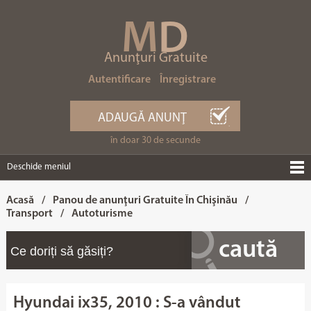
M
D
Anunţuri Gratuite
Autentificare
Înregistrare
ADAUGĂ ANUNŢ
în doar 30 de secunde
Deschide meniul
Acasă
/
Panou de anunţuri Gratuite În Chişinău
/
Transport
/
Autoturisme
Hyundai ix35, 2010 : S-a vândut