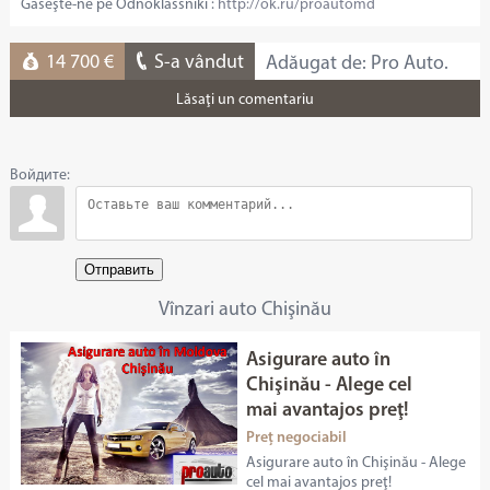
Găseşte-ne pe Odnoklassniki :
http://ok.ru/proautomd
14 700 €
S-a vândut
Adăugat de: Pro Auto.
Lăsaţi un comentariu
Войдите:
Отправить
Vînzari auto Chişinău
Asigurare auto în
Chişinău - Alege cel
mai avantajos preţ!
Preț negociabil
Asigurare auto în Chişinău - Alege
cel mai avantajos preţ!