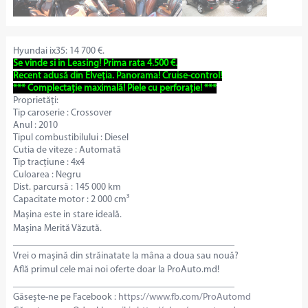
Hyundai ix35: 14 700 €.
Se vinde si in Leasing! Prima rata 4.500 €.
Recent adusă din Elveția. Panorama! Cruise-control!
*** Complectație maximală! Piele cu perforație! ***
Proprietăți:
Tip caroserie : Crossover
Anul : 2010
Tipul combustibilului : Diesel
Cutia de viteze : Automată
Tip tracțiune : 4x4
Culoarea : Negru
Dist. parcursă : 145 000 km
Capacitate motor : 2 000 cm³
Maşina este in stare ideală.
Maşina Merită Văzută.
______________________________________________
Vrei o maşină din străinatate la mâna a doua sau nouă?
Află primul cele mai noi oferte doar la ProAuto.md!
______________________________________________
Găseşte-ne pe Facebook :
https://www.fb.com/ProAutomd