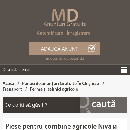
M
D
Anunţuri Gratuite
Autentificare
Înregistrare
ADAUGĂ ANUNŢ
în doar 30 de secunde
Deschide meniul
Acasă
/
Panou de anunţuri Gratuite În Chişinău
/
Transport
/
Ferme și tehnici agricole
Piese pentru combine agricole Niva и