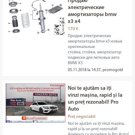
Продаю
электрические
амортизаторы bmw
x3 x4
170 €
Продаю электрические
амортизаторы bmw x3 новые
оригинальные
стойка, стойки, амортизатор
подвески для легковых авто
BMW X3
05.11.2018 la 14:37, promogold
Noi te ajutăm sa iți
vinzi mașina, rapid și la
un preț rezonabil! Pro
Auto
Preț negociabil
Noi te ajutăm sa iți vinzi mașina,
rapid și la un preț rezonabil!
Apeleaza cu incredere la Pro Auto!