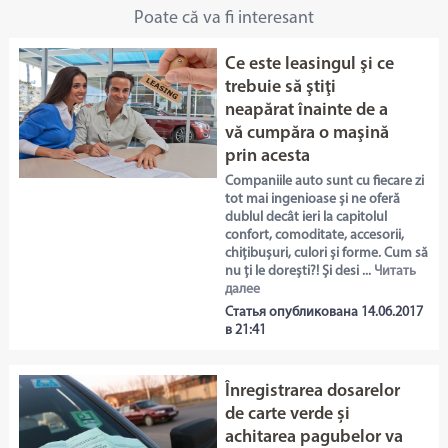
Poate că va fi interesant
Ce este leasingul şi ce
trebuie să ştiţi
neapărat înainte de a
vă cumpăra o maşină
prin acesta
Companiile auto sunt cu fiecare zi
tot mai ingenioase și ne oferă
dublul decât ieri la capitolul
confort, comoditate, accesorii,
chițibușuri, culori și forme. Cum să
nu ți le dorești?! Și desi ...
Читать
далее
Статья опубликована 14.06.2017
в 21:41
Înregistrarea dosarelor
de carte verde și
achitarea pagubelor va