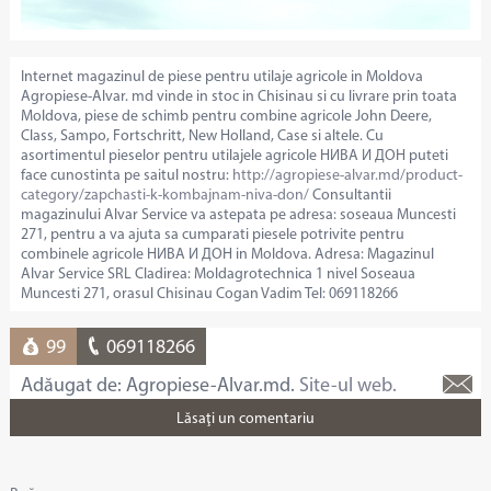
Internet magazinul de piese pentru utilaje agricole in Moldova
Agropiese-Alvar. md vinde in stoc in Chisinau si cu livrare prin toata
Moldova, piese de schimb pentru combine agricole John Deere,
Class, Sampo, Fortschritt, New Holland, Case si altele. Cu
asortimentul pieselor pentru utilajele agricole НИВА И ДОН puteti
face cunostinta pe saitul nostru:
http://agropiese-alvar.md/product-
category/zapchasti-k-kombajnam-niva-don/
Consultantii
magazinului Alvar Service va astepata pe adresa: soseaua Muncesti
271, pentru a va ajuta sa cumparati piesele potrivite pentru
combinele agricole НИВА И ДОН in Moldova. Adresa: Magazinul
Alvar Service SRL Cladirea: Moldagrotechnica 1 nivel Soseaua
Muncesti 271, orasul Chisinau Cogan Vadim Tel: 069118266
99
069118266
Adăugat de: Agropiese-Alvar.md.
Site-ul web.
Lăsaţi un comentariu