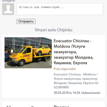
Войдите:
Отправить
Vînzari auto Chişinău
Evacuator Chisinau -
Moldova /Услуги
эвакуатора,
эвакуатор Молдова,
Кишинев, Европа
Preț negociabil
Evacuator Chisinau - Moldova /
Услуги эвакуатора, эвакуатор
Молдова, Кишинев, Европа tel
022800800
30.03.2018 la 14:24, clubautoasist