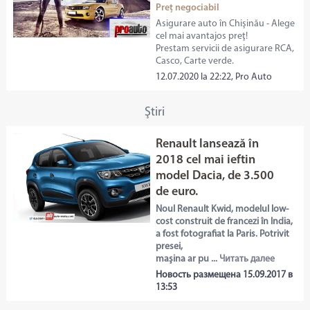
Preț negociabil
Asigurare auto în Chişinău - Alege
cel mai avantajos preţ!
Prestam servicii de asigurare RCA,
Casco, Carte verde.
12.07.2020 la 22:22, Pro Auto
Ştiri
Renault lansează în
2018 cel mai ieftin
model Dacia, de 3.500
de euro.
Noul Renault Kwid, modelul low-
cost construit de francezi în India,
a fost fotografiat la Paris. Potrivit
presei,
maşina ar pu ...
Читать далее
Новость размещена 15.09.2017 в
13:53