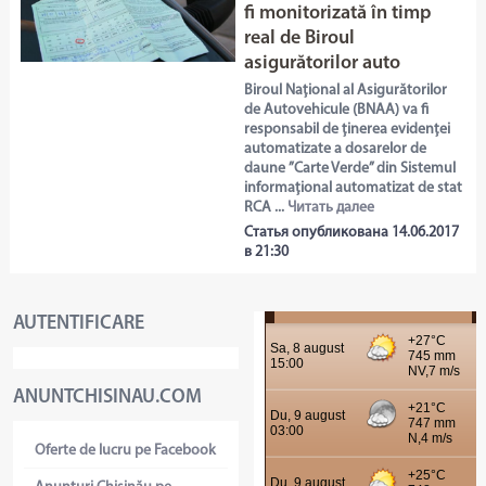
fi monitorizată în timp
real de Biroul
asigurătorilor auto
Biroul Național al Asigurătorilor
de Autovehicule (BNAA) va fi
responsabil de ținerea evidenței
automatizate a dosarelor de
daune ”Carte Verde” din Sistemul
informațional automatizat de stat
RCA ...
Читать далее
Статья опубликована 14.06.2017
в 21:30
AUTENTIFICARE
ANUNTCHISINAU.COM
Oferte de lucru pe Facebook