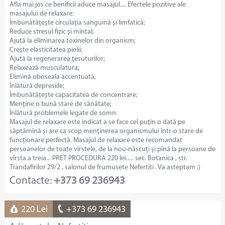
Afla mai jos ce benificii aduce masajul.... Efectele pozitive ale
masajului de relaxare:
Îmbunătăţeşte circulaţia sanguină şi limfatică;
Reduce stresul fizic şi mintal;
Ajută la eliminarea toxinelor din organism;
Creşte elasticitatea pielii;
Ajută la regenerarea ţesuturilor;
Relaxează musculatura;
Elimină oboseala accentuată;
Înlătură depresiile;
Îmbunătăţeşte capacitatea de concentrare;
Menţine o bună stare de sănătate;
Înlătură problemele legate de somn.
Masajul de relaxare este indicat a se face cel puţin o dată pe
săptămînă şi are ca scop menţinerea organismului într-o stare de
funcţionare perfectă. Masajul de relaxare este recomandat
persoanelor de toate vîrstele, de la nou-născuţi şi pînă la persoane de
vîrsta a treia... PRET PROCEDURA 220 lei..... sec. Botanica , str.
Trandafirilor 29/2 , salonul de frumusete Nefertiti . Va asteptam ;)
Contacte:
+373 69 236943
220 Lei
+373 69 236943