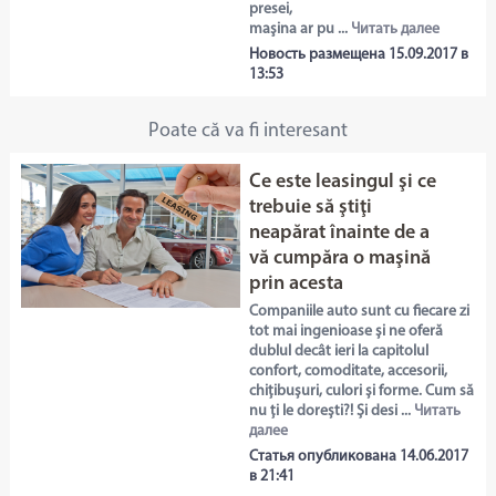
presei,
maşina ar pu ...
Читать далее
Новость размещена 15.09.2017 в
13:53
Poate că va fi interesant
Ce este leasingul şi ce
trebuie să ştiţi
neapărat înainte de a
vă cumpăra o maşină
prin acesta
Companiile auto sunt cu fiecare zi
tot mai ingenioase și ne oferă
dublul decât ieri la capitolul
confort, comoditate, accesorii,
chițibușuri, culori și forme. Cum să
nu ți le dorești?! Și desi ...
Читать
далее
Статья опубликована 14.06.2017
в 21:41