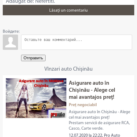
Adăugat de: Nefertiti.
Lăsaţi un comentariu
Войдите:
Отправить
Vînzari auto Chişinău
Asigurare auto în
Chişinău - Alege cel
mai avantajos preţ!
Preț negociabil
Asigurare auto în Chişinău - Alege
cel mai avantajos preţ!
Prestam servicii de asigurare RCA,
Casco, Carte verde.
12.07.2020 la 22:22, Pro Auto