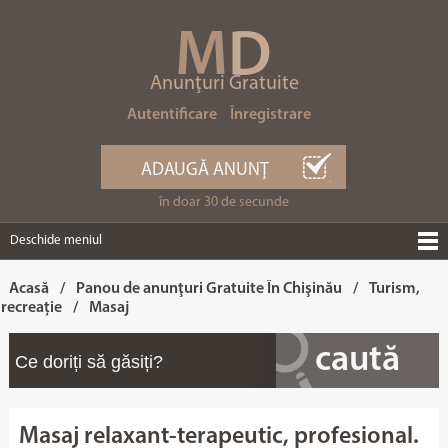
M
D
Anunţuri Gratuite
Autentificare
Înregistrare
ADAUGĂ ANUNŢ
în doar 30 de secunde
Deschide meniul
Acasă
/
Panou de anunţuri Gratuite În Chişinău
/
Turism,
recreație
/
Masaj
Masaj relaxant-terapeutic, profesional.