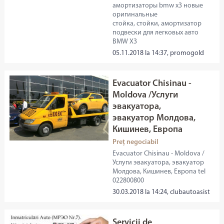
амортизаторы bmw x3 новые
оригинальные
стойка, стойки, амортизатор
подвески для легковых авто
BMW X3
05.11.2018 la 14:37, promogold
Evacuator Chisinau -
Moldova /Услуги
эвакуатора,
эвакуатор Молдова,
Кишинев, Европа
Preț negociabil
Evacuator Chisinau - Moldova /
Услуги эвакуатора, эвакуатор
Молдова, Кишинев, Европа tel
022800800
30.03.2018 la 14:24, clubautoasist
Servicii de