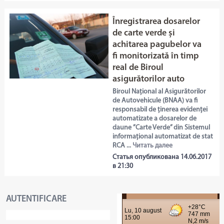
Înregistrarea dosarelor
de carte verde și
achitarea pagubelor va
fi monitorizată în timp
real de Biroul
asigurătorilor auto
Biroul Național al Asigurătorilor
de Autovehicule (BNAA) va fi
responsabil de ținerea evidenței
automatizate a dosarelor de
daune ”Carte Verde” din Sistemul
informațional automatizat de stat
RCA ...
Читать далее
Статья опубликована 14.06.2017
в 21:30
AUTENTIFICARE