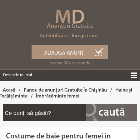
M
D
Anunţuri Gratuite
Autentificare
Înregistrare
ADAUGĂ ANUNŢ
în doar 30 de secunde
Deschide meniul
Acasă
/
Panou de anunţuri Gratuite În Chişinău
/
Haine și
încălțăminte
/
Îmbrăcăminte femei
Costume de baie pentru femei in