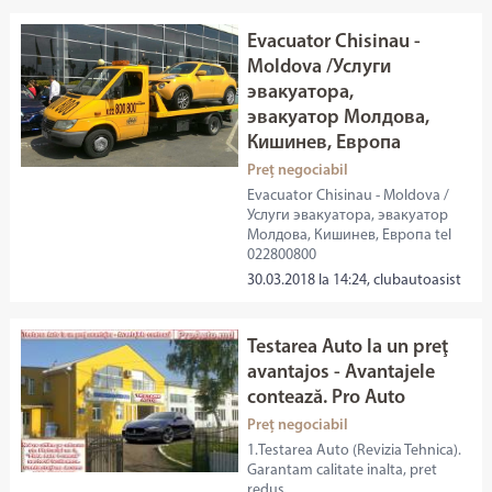
Evacuator Chisinau -
Moldova /Услуги
эвакуатора,
эвакуатор Молдова,
Кишинев, Европа
Preț negociabil
Evacuator Chisinau - Moldova /
Услуги эвакуатора, эвакуатор
Молдова, Кишинев, Европа tel
022800800
30.03.2018 la 14:24, clubautoasist
Testarea Auto la un preţ
avantajos - Avantajele
contează. Pro Auto
Preț negociabil
1.Testarea Auto (Revizia Tehnica).
Garantam calitate inalta, pret
redus,