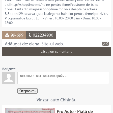
asortimentul de costume de baie pentru femei puteti vedea online
aici:http://shoptime.md/haine-pentru-femei/costume-de-baie/
Consultantii din magazin ShopTime.md va asteapta pe adresa
B.Bodoni 29 ca sa va ajuta la alegerea hainelor pentru femei potrivite.
Programul de lucru : Luni - Vineri: 10:00 - 20:00 Sâm - Dum: 10:00 -
18:00
99-699
022234900
Adăugat de: elena.
Site-ul web.
Lăsaţi un comentariu
Войдите:
Отправить
Vînzari auto Chişinău
Pro Auto - Piaţă de