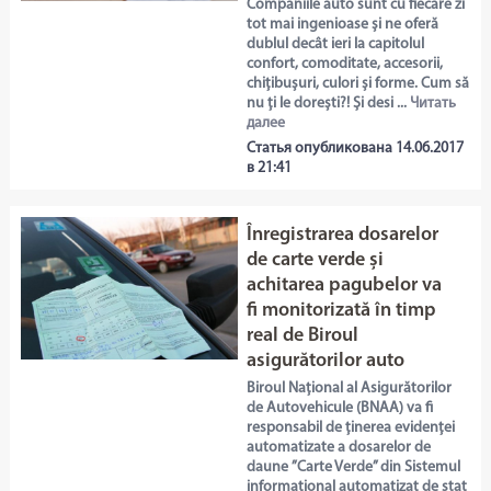
Companiile auto sunt cu fiecare zi
tot mai ingenioase și ne oferă
dublul decât ieri la capitolul
confort, comoditate, accesorii,
chițibușuri, culori și forme. Cum să
nu ți le dorești?! Și desi ...
Читать
далее
Статья опубликована 14.06.2017
в 21:41
Înregistrarea dosarelor
de carte verde și
achitarea pagubelor va
fi monitorizată în timp
real de Biroul
asigurătorilor auto
Biroul Național al Asigurătorilor
de Autovehicule (BNAA) va fi
responsabil de ținerea evidenței
automatizate a dosarelor de
daune ”Carte Verde” din Sistemul
informațional automatizat de stat