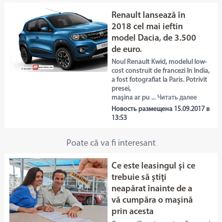
Renault lansează în
2018 cel mai ieftin
model Dacia, de 3.500
de euro.
Noul Renault Kwid, modelul low-
cost construit de francezi în India,
a fost fotografiat la Paris. Potrivit
presei,
maşina ar pu ...
Читать далее
Новость размещена 15.09.2017 в
13:53
Poate că va fi interesant
Ce este leasingul şi ce
trebuie să ştiţi
neapărat înainte de a
vă cumpăra o maşină
prin acesta