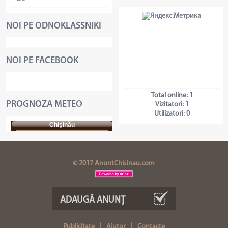
NOI PE ODNOKLASSNIKI
NOI PE FACEBOOK
Total online:
1
PROGNOZA METEO
Vizitatori:
1
Utilizatori:
0
Chişinău
© 2017 AnuntChisinau.com
ADAUGĂ ANUNŢ
Publicitate
|
Ajutor
|
Contacte