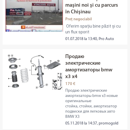
maşini noi şi cu parcurs
în Chişinau
Preț negociabil
Oferim spațiu bine păzit și cu
un flux sporit
01.07.2018 la 13:40, Pro Auto
Продаю
электрические
амортизаторы bmw
x3 x4
170 €
Продаю электрические
амортизаторы bmw x3 новые
оригинальные
стойка, стойки, амортизатор
подвески для легковых авто
BMW X3
05.11.2018 la 14:37, promogold