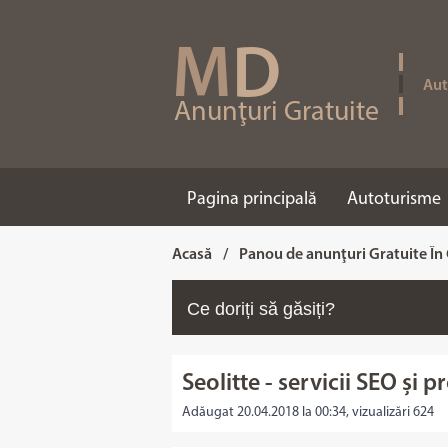
M
D
Aut
Anunţuri Gratuite
Pagina principală
Autoturisme
Acasă
/
Panou de anunţuri Gratuite În
Seolitte - servicii SEO și 
Adăugat 20.04.2018 la 00:34, vizualizări 624