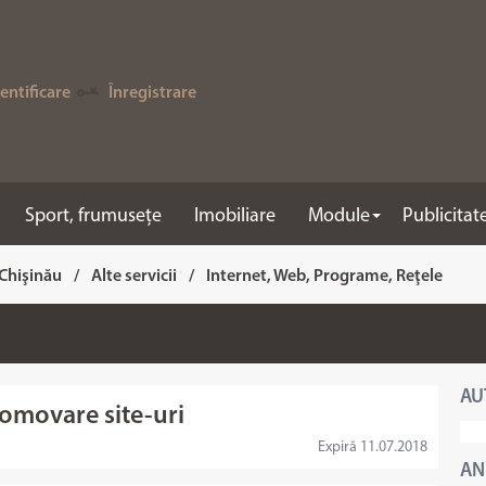
entificare
Înregistrare
Sport, frumusețe
Imobiliare
Module
Publicitat
 Chişinău
/
Alte servicii
/
Internet, Web, Programe, Reţele
AU
promovare site-uri
Expiră 11.07.2018
AN