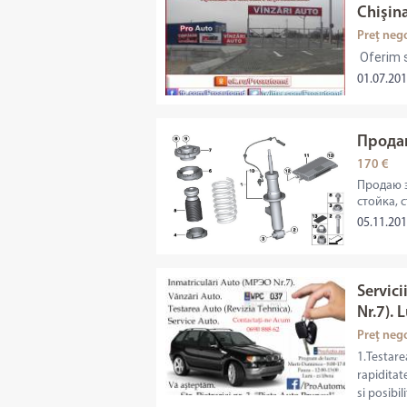
Chişin
Preț neg
Oferim s
01.07.201
Прода
170 €
Продаю 
стойка, 
05.11.20
Servici
Nr.7). 
Preț neg
1.Testare
rapiditat
si posibi