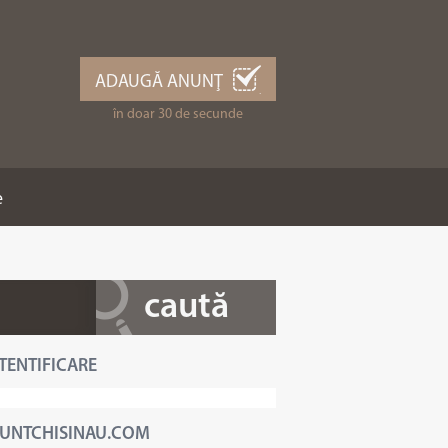
ADAUGĂ ANUNŢ
în doar 30 de secunde
e
TENTIFICARE
UNTCHISINAU.COM