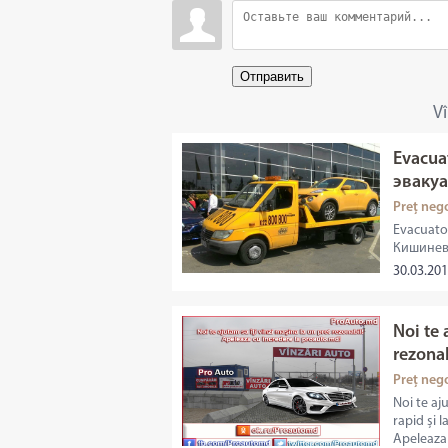
Отправить
V
Evacua
эвакуа
Preț neg
Evacuato
Кишинев,
30.03.201
Noi te 
rezona
Preț neg
Noi te aj
rapid și l
Apeleaza 