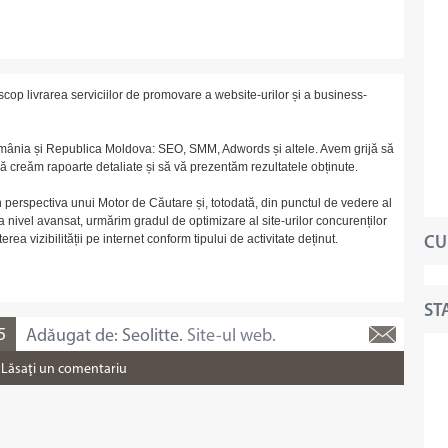
cop livrarea serviciilor de promovare a website-urilor și a business-
România și Republica Moldova: SEO, SMM, Adwords și altele. Avem grijă să
să creăm rapoarte detaliate și să vă prezentăm rezultatele obținute.
n perspectiva unui Motor de Căutare și, totodată, din punctul de vedere al
a nivel avansat, urmărim gradul de optimizare al site-urilor concurenților
ea vizibilității pe internet conform tipului de activitate deținut.
CU
STA
5
Adăugat de: Seolitte.
Site-ul web.
Lăsaţi un comentariu