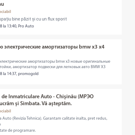
au
ociabil
pațiu bine păzit și cu un flux sporit
8 la 13:40, Pro Auto
ю электрические амортизаторы bmw x3 x4
электрические амортизаторы bmw x3 новые оригинальные
стойки, амортизатор подвески для легковых авто BMW X3
18 la 14:37, promogold
i de Inmatriculare Auto - Chişinău (МРЭО
Lucrăm și Simbata. Vă așteptăm.
ociabil
a Auto (Revizia Tehnica). Garantam calitate inalta, pret redus,
e
litate de programare.