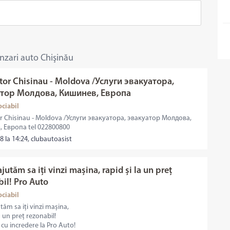
înzari auto Chişinău
tor Chisinau - Moldova /Услуги эвакуатора,
тор Молдова, Кишинев, Европа
ociabil
r Chisinau - Moldova /Услуги эвакуатора, эвакуатор Молдова,
 Европа tel 022800800
8 la 14:24, clubautoasist
ajutăm sa iți vinzi mașina, rapid și la un preț
bil! Pro Auto
ociabil
utăm sa iți vinzi mașina,
a un preț rezonabil!
cu incredere la Pro Auto!