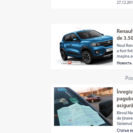
27.12.201
Renault
de 3.50
Noul Rena
a fost fot
maşina ar
Новость 
Poa
Înregis
pagubel
asigură
Biroul Na
de ținere
Sistemul 
Статья о