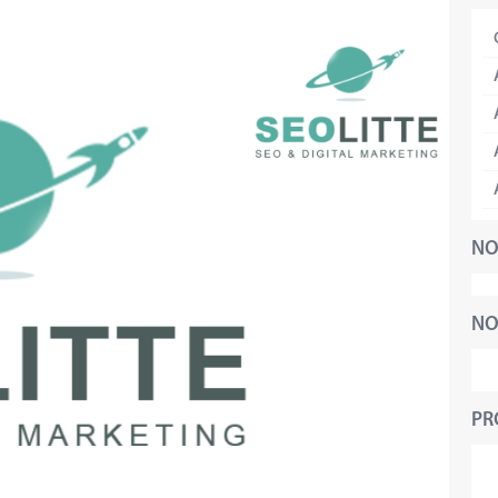
NO
NO
PR