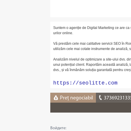
Suntem o agenție de Digital Marketing ce are ca s
urilor online.
Vă prestăm cele mai calitative servicii SEO în 
utilizăm cele mai cotate instrumente de analiză, 
Analizăm nivelul de optimizare a site-ului dvs. di
unui potențial client. Raportăm această analiză, l
dvs., și vă înmânăm soluția garantată pentru creșter
https://seolitte.com
Preț negociabil
3736923133
Войдите: