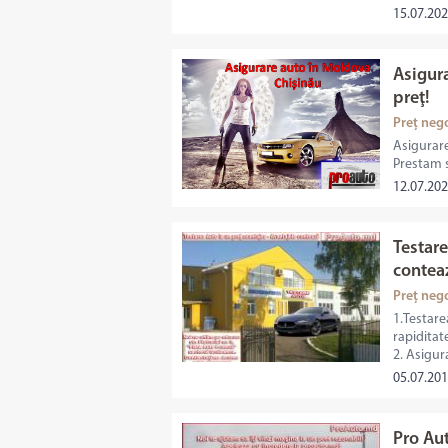
15.07.202
Asigura
preţ!
Preț neg
Asigurare
Prestam s
12.07.202
Testare
contea
Preț neg
1.Testare
rapiditat
2. Asigur
05.07.201
Pro Aut