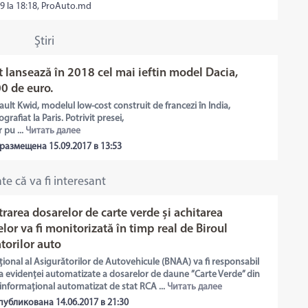
9 la 18:18, ProAuto.md
Ştiri
 lansează în 2018 cel mai ieftin model Dacia,
0 de euro.
ult Kwid, modelul low-cost construit de francezi în India,
ografiat la Paris. Potrivit presei,
 pu ...
Читать далее
размещена 15.09.2017 в 13:53
te că va fi interesant
trarea dosarelor de carte verde și achitarea
or va fi monitorizată în timp real de Biroul
torilor auto
țional al Asigurătorilor de Autovehicule (BNAA) va fi responsabil
a evidenței automatizate a dosarelor de daune ”Carte Verde” din
informațional automatizat de stat RCA ...
Читать далее
публикована 14.06.2017 в 21:30