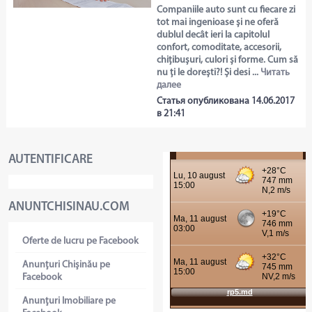
Companiile auto sunt cu fiecare zi
tot mai ingenioase și ne oferă
dublul decât ieri la capitolul
confort, comoditate, accesorii,
chițibușuri, culori și forme. Cum să
nu ți le dorești?! Și desi ...
Читать
далее
Статья опубликована 14.06.2017
в 21:41
AUTENTIFICARE
ANUNTCHISINAU.COM
Oferte de lucru pe Facebook
Anunţuri Chişinău pe
Facebook
Anunţuri Imobiliare pe