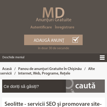
M
D
Anunţuri Gratuite
Autentificare
Înregistrare
ADAUGĂ ANUNŢ
în doar 30 de secunde
Deschide meniul
Acasă
/
Panou de anunţuri Gratuite În Chişinău
/
Alte
servicii
/
Internet, Web, Programe, Reţele
Seolitte - servicii SEO și promovare site-