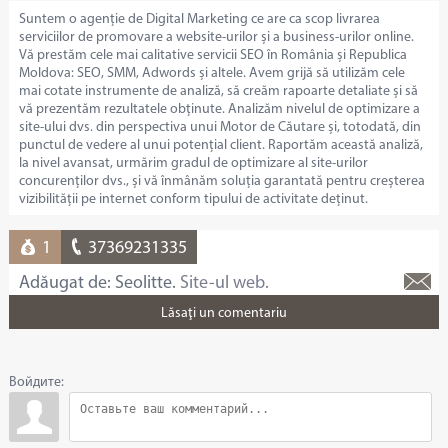
Suntem o agenție de Digital Marketing ce are ca scop livrarea
serviciilor de promovare a website-urilor și a business-urilor online.
Vă prestăm cele mai calitative servicii SEO în România și Republica
Moldova: SEO, SMM, Adwords și altele. Avem grijă să utilizăm cele
mai cotate instrumente de analiză, să creăm rapoarte detaliate și să
vă prezentăm rezultatele obținute. Analizăm nivelul de optimizare a
site-ului dvs. din perspectiva unui Motor de Căutare și, totodată, din
punctul de vedere al unui potențial client. Raportăm această analiză,
la nivel avansat, urmărim gradul de optimizare al site-urilor
concurenților dvs., și vă înmânăm soluția garantată pentru creșterea
vizibilității pe internet conform tipului de activitate deținut.
1
37369231335
Adăugat de: Seolitte.
Site-ul web.
Lăsaţi un comentariu
Войдите: