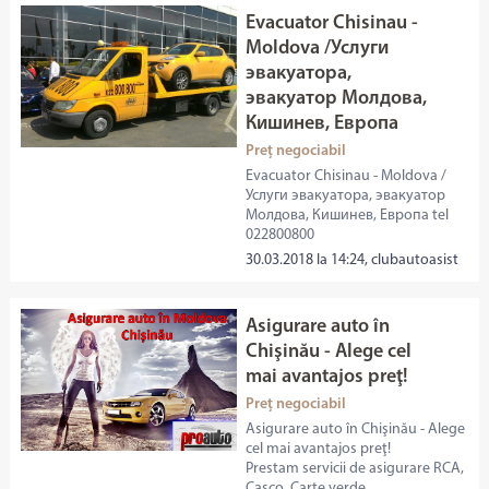
Evacuator Chisinau -
Moldova /Услуги
эвакуатора,
эвакуатор Молдова,
Кишинев, Европа
Preț negociabil
Evacuator Chisinau - Moldova /
Услуги эвакуатора, эвакуатор
Молдова, Кишинев, Европа tel
022800800
30.03.2018 la 14:24, clubautoasist
Asigurare auto în
Chişinău - Alege cel
mai avantajos preţ!
Preț negociabil
Asigurare auto în Chişinău - Alege
cel mai avantajos preţ!
Prestam servicii de asigurare RCA,
Casco, Carte verde.