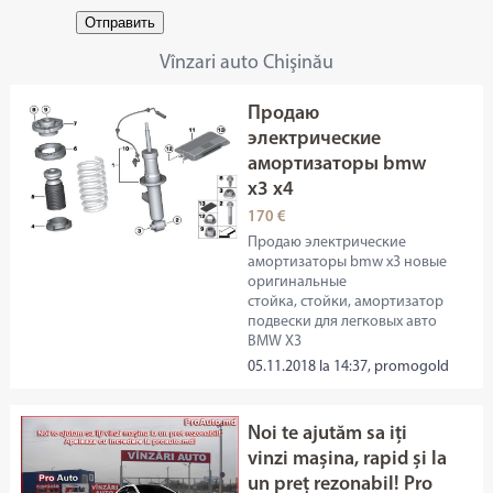
Отправить
Vînzari auto Chişinău
Продаю
электрические
амортизаторы bmw
x3 x4
170 €
Продаю электрические
амортизаторы bmw x3 новые
оригинальные
стойка, стойки, амортизатор
подвески для легковых авто
BMW X3
05.11.2018 la 14:37, promogold
Noi te ajutăm sa iți
vinzi mașina, rapid și la
un preț rezonabil! Pro