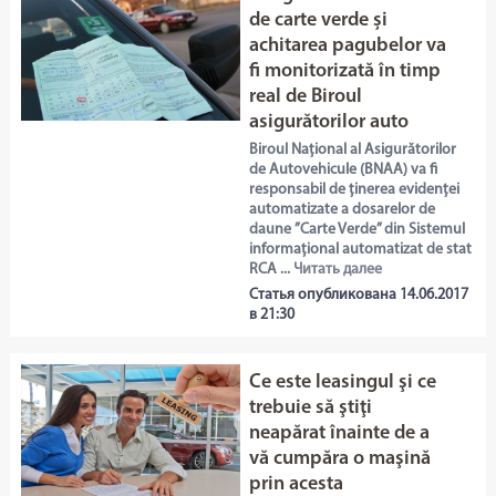
de carte verde și
achitarea pagubelor va
fi monitorizată în timp
real de Biroul
asigurătorilor auto
Biroul Național al Asigurătorilor
de Autovehicule (BNAA) va fi
responsabil de ținerea evidenței
automatizate a dosarelor de
daune ”Carte Verde” din Sistemul
informațional automatizat de stat
RCA ...
Читать далее
Статья опубликована 14.06.2017
в 21:30
Ce este leasingul şi ce
trebuie să ştiţi
neapărat înainte de a
vă cumpăra o maşină
prin acesta