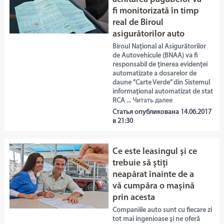
fi monitorizată în timp
real de Biroul
asigurătorilor auto
Biroul Național al Asigurătorilor
de Autovehicule (BNAA) va fi
responsabil de ținerea evidenței
automatizate a dosarelor de
daune ”Carte Verde” din Sistemul
informațional automatizat de stat
RCA ...
Читать далее
Статья опубликована 14.06.2017
в 21:30
Ce este leasingul şi ce
trebuie să ştiţi
neapărat înainte de a
vă cumpăra o maşină
prin acesta
Companiile auto sunt cu fiecare zi
tot mai ingenioase și ne oferă