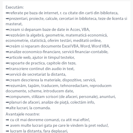
Executăm:
➡referate pe baza de internet, r. cu citate din carti din biblioteca,
➡prezentari, proiecte, calcule, cercetari in biblioteca, teze de licenta si
masterat,
➡cream si depanam baze de date in Acces, VBA,
➡rezolvăm la algebră, geometrie, matematică economică,
econometrie, statistică, oferim testări, meditatii online,
➡creăm si reparam documente Excel VBA, Word, Word VBA,
➡analize economico-financiare, servicii financiar-contabile,
➡articole web, ajutor in timpul testelor,
➡rapoarte de practica, capitole din teze,
➡transcriere continut din audio in text,
➡servicii de secretariat la distanta,
➡cream descrierea la materiale, dispozitive, servicii,
➡rezumăm, tapăm, traducem, tehnoredactam, reproducem
documente, scheme, introducem date,
➡compunem, stilizam scrisori (de afaceri, personale), anunturi,
➡planuri de afaceri, analize de piaţă, colectăm info,
➡alte lucrari, la comanda.
Avantajele noastre:
➡ cu cit mai devreme comanzi, cu atit mai eftin!,
➡ avem multe lucrari gata pe care le vindem la pret redus!,
➡ lucram la distanta, fara deplasari,