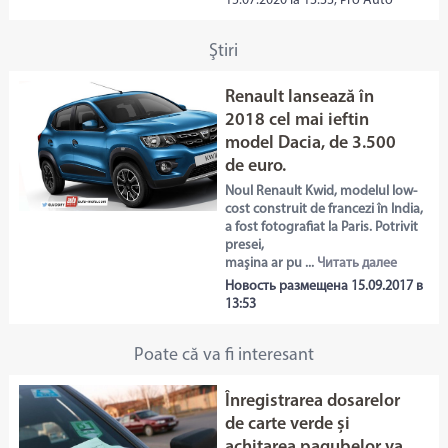
15.07.2020 la 13:33, Pro Auto
Ştiri
Renault lansează în
2018 cel mai ieftin
model Dacia, de 3.500
de euro.
Noul Renault Kwid, modelul low-
cost construit de francezi în India,
a fost fotografiat la Paris. Potrivit
presei,
maşina ar pu ...
Читать далее
Новость размещена 15.09.2017 в
13:53
Poate că va fi interesant
Înregistrarea dosarelor
de carte verde și
achitarea pagubelor va