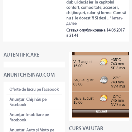
dublul decât ieri la capitolul
confort, comoditate, accesorii,
chițibușuri, culori și forme. Cum să
nu ți le dorești?! Și desi ...
Читать
далее
Статья опубликована 14.06.2017
в 21:41
AUTENTIFICARE
ANUNTCHISINAU.COM
Oferte de lucru pe Facebook
Anunţuri Chişinău pe
Facebook
Anunţuri Imobiliare pe
Facebook
CURS VALUTAR
Anunţuri Auto şi Moto pe