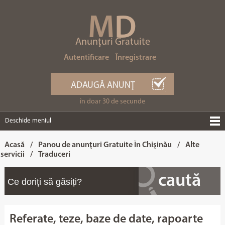
M
D
Anunţuri Gratuite
Autentificare
Înregistrare
ADAUGĂ ANUNŢ
în doar 30 de secunde
Deschide meniul
Acasă
/
Panou de anunţuri Gratuite În Chişinău
/
Alte
servicii
/
Traduceri
Referate, teze, baze de date, rapoarte