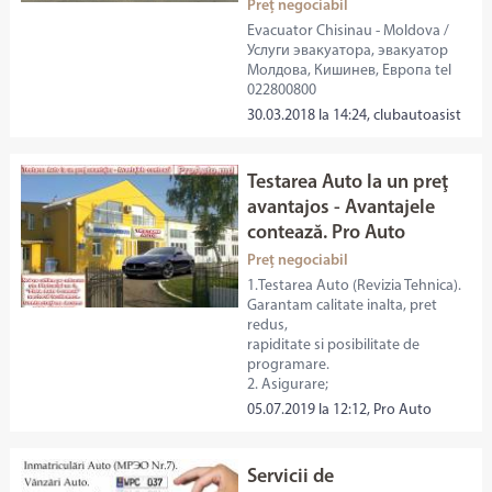
Preț negociabil
Evacuator Chisinau - Moldova /
Услуги эвакуатора, эвакуатор
Молдова, Кишинев, Европа tel
022800800
30.03.2018 la 14:24, clubautoasist
Testarea Auto la un preţ
avantajos - Avantajele
contează. Pro Auto
Preț negociabil
1.Testarea Auto (Revizia Tehnica).
Garantam calitate inalta, pret
redus,
rapiditate si posibilitate de
programare.
2. Asigurare;
05.07.2019 la 12:12, Pro Auto
Servicii de