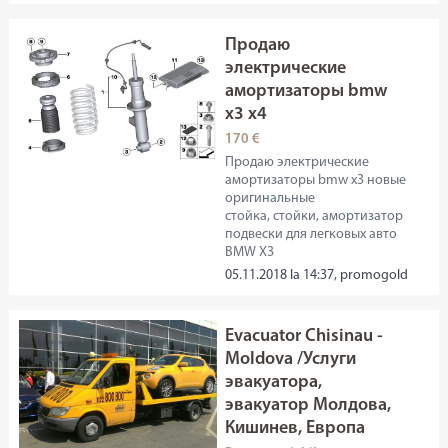
Продаю
электрические
амортизаторы bmw
x3 x4
170 €
Продаю электрические
амортизаторы bmw x3 новые
оригинальные
стойка, стойки, амортизатор
подвески для легковых авто
BMW X3
05.11.2018 la 14:37, promogold
Evacuator Chisinau -
Moldova /Услуги
эвакуатора,
эвакуатор Молдова,
Кишинев, Европа