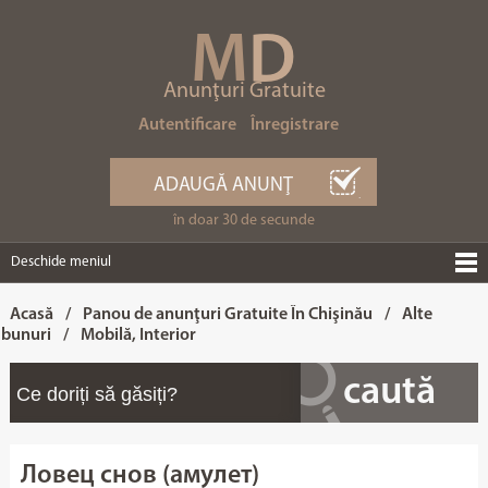
M
D
Anunţuri Gratuite
Autentificare
Înregistrare
ADAUGĂ ANUNŢ
în doar 30 de secunde
Deschide meniul
Acasă
/
Panou de anunţuri Gratuite În Chişinău
/
Alte
bunuri
/
Mobilă, Interior
Ловец снов (амулет)