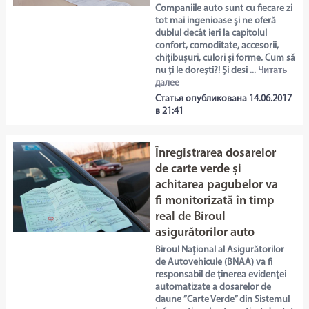
Companiile auto sunt cu fiecare zi
tot mai ingenioase și ne oferă
dublul decât ieri la capitolul
confort, comoditate, accesorii,
chițibușuri, culori și forme. Cum să
nu ți le dorești?! Și desi ...
Читать
далее
Статья опубликована 14.06.2017
в 21:41
Înregistrarea dosarelor
de carte verde și
achitarea pagubelor va
fi monitorizată în timp
real de Biroul
asigurătorilor auto
Biroul Național al Asigurătorilor
de Autovehicule (BNAA) va fi
responsabil de ținerea evidenței
automatizate a dosarelor de
daune ”Carte Verde” din Sistemul