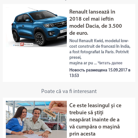
Renault lansează în
2018 cel mai ieftin
model Dacia, de 3.500
de euro.
Noul Renault Kwid, modelul low-
cost construit de francezi în India,
a fost fotografiat la Paris. Potrivit
presei,
maşina ar pu ...
Читать далее
Новость размещена 15.09.2017 в
13:53
Poate că va fi interesant
Ce este leasingul şi ce
trebuie să ştiţi
neapărat înainte de a
vă cumpăra o maşină
prin acesta