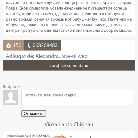
паутине и с первыми лучами солнца рассыпаются. Круглая форма
Ловца Снов символизировала ежедневное путешествие солнца
по небу, количество мест, где паутинка соединяется с обручем
равно восьми, означая восемь ног Бабушки-Паучихи. Паутинка на
обруче задерживала плохие сны, а через маленькую дырочку в
центре пропускала к детям только приятные сны и добрые мысли.
150
068208482
Adăugat de: Alexandra.
Site-ul web.
Lăsaţi un comentariu
Войдите:
Отправить
Vînzari auto Chişinău