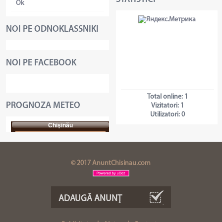
Ok
NOI PE ODNOKLASSNIKI
NOI PE FACEBOOK
Total online:
1
PROGNOZA METEO
Vizitatori:
1
Utilizatori:
0
Chişinău
© 2017 AnuntChisinau.com
ADAUGĂ ANUNŢ