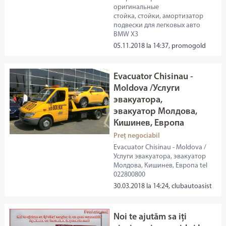
оригинальные
стойка, стойки, амортизатор
подвески для легковых авто
BMW X3
05.11.2018 la 14:37, promogold
Evacuator Chisinau -
Moldova /Услуги
эвакуатора,
эвакуатор Молдова,
Кишинев, Европа
Preț negociabil
Evacuator Chisinau - Moldova /
Услуги эвакуатора, эвакуатор
Молдова, Кишинев, Европа tel
022800800
30.03.2018 la 14:24, clubautoasist
Noi te ajutăm sa iți