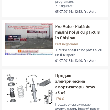
programare.
2. Asigurare;
05.07.2019 la 12:12, Pro Auto
Pro Auto - Piaţă de
maşini noi şi cu parcurs
în Chişinau
Preț negociabil
Oferim spațiu bine păzit și cu
un flux sporit
01.07.2018 la 13:40, Pro Auto
Продаю
электрические
амортизаторы bmw
x3 x4
170 €
Продаю электрические
амортизаторы bmw x3 новые