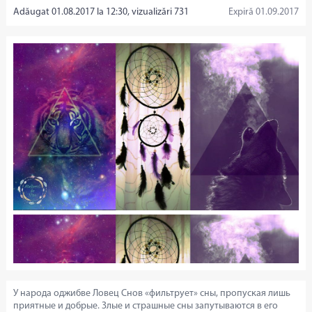
Adăugat 01.08.2017 la 12:30, vizualizări 731
Expiră 01.09.2017
У народа оджибве Ловец Снов «фильтрует» сны, пропуская лишь
приятные и добрые. Злые и страшные сны запутываются в его